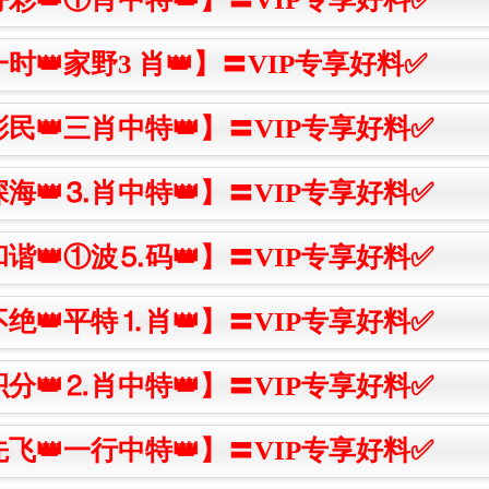
时👑家野3 肖👑】〓VIP专享好料✅
彩民👑三肖中特👑】〓VIP专享好料✅
深海👑⒊肖中特👑】〓VIP专享好料✅
和谐👑①波⒌码👑】〓VIP专享好料✅
不绝👑平特⒈肖👑】〓VIP专享好料✅
积分👑⒉肖中特👑】〓VIP专享好料✅
先飞👑一行中特👑】〓VIP专享好料✅