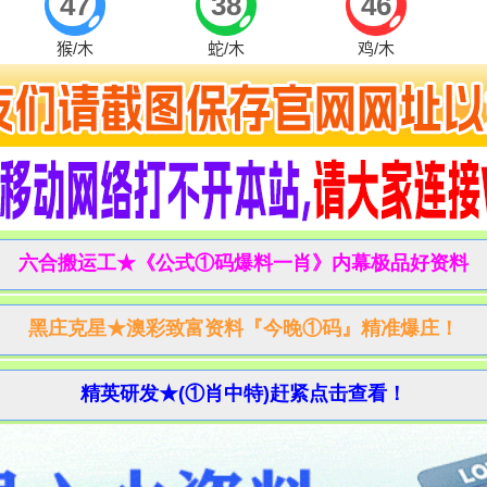
六合搬运工★《公式①码爆料一肖》内幕极品好资料
黑庄克星★澳彩致富资料『今晚①码』精准爆庄！
精英研发★(①肖中特)赶紧点击查看！