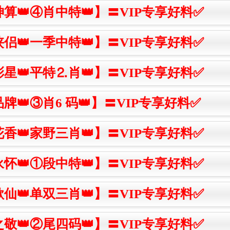
神算👑④肖中特👑】〓VIP专享好料✅
侠侣👑一季中特👑】〓VIP专享好料✅
彩星👑平特⒉肖👑】〓VIP专享好料✅
牌👑③肖6 码👑】〓VIP专享好料✅
花香👑家野三肖👑】〓VIP专享好料✅
永怀👑①段中特👑】〓VIP专享好料✅
欲仙👑单双三肖👑】〓VIP专享好料✅
之敬👑②尾四码👑】〓VIP专享好料✅